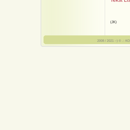
Tekst Li
(JK)
2008 / 2021 :-) © .:: 