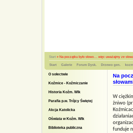
Start
»
Na początku było słowo.... więc uważajmy ze słow
Start
Galerie
Forum Dysk.
Drzewo gen.
kozm
O sołectwie
Na pocz
słowam
Koźmice - Koźmiczanie
Historia Koźm. Wlk
W ciężki
Parafia p.w. Trójcy Świętej
żniwo (p
Koźmicach
Akcja Katolicka
działania
Oświata w Koźm. Wlk
organizac
Biblioteka publiczna
funduje n