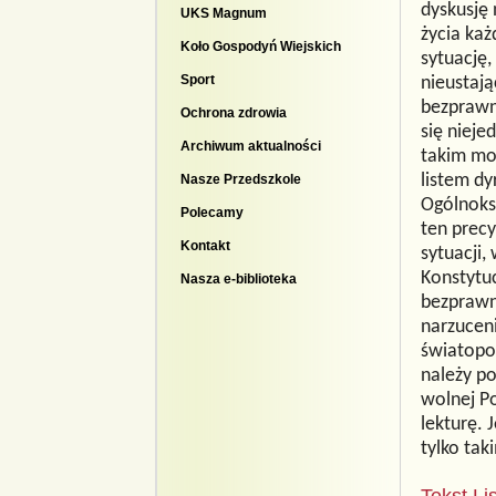
dyskusję 
UKS Magnum
życia ka
Koło Gospodyń Wiejskich
sytuację,
Sport
nieustają
bezprawn
Ochrona zdrowia
się nieje
Archiwum aktualności
takim mo
Nasze Przedszkole
listem d
Ogólnoks
Polecamy
ten precy
Kontakt
sytuacji,
Konstytuc
Nasza e-biblioteka
bezprawno
narzucen
światopog
należy p
wolnej Po
lekturę. 
tylko tak